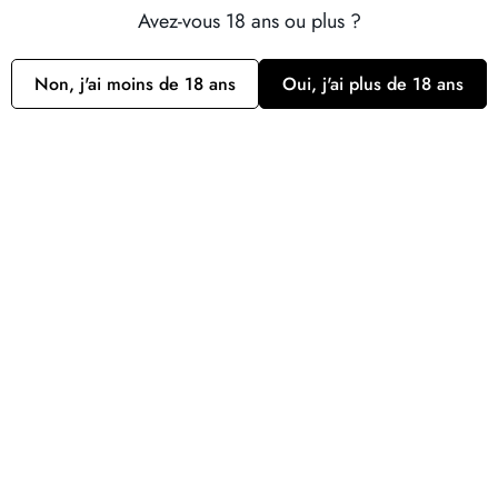
Avez-vous 18 ans ou plus ?
Par Carton de 6 bouteilles (12,00€ par bouteille)
Non, j'ai moins de 18 ans
Oui, j'ai plus de 18 ans
Livraison dès 12 bouteilles achetées
Quantité
Ajouter au panier
Plus de moyens de paiement
Ramassage disponible à l’adresse
9 Route de Lyon
Habituellement prête en 24 heures