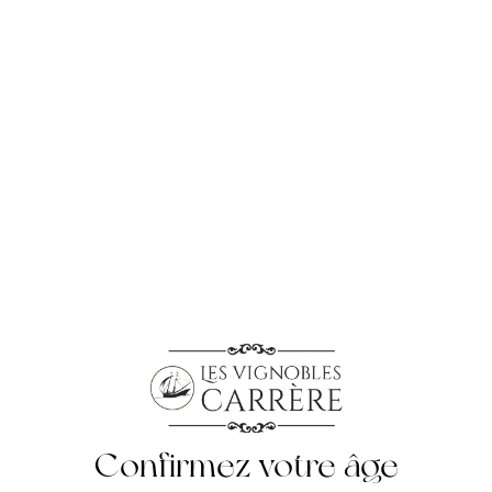
Potentiel de garde
:
6 à 10 ans.
Vinification
Lors de la fermentation en cuves inox coniques, une extrême
attention a été portée à une extraction visant des arômes frais
et parfumés, des couleurs pleines, des textures et des tanins
souples et élégants.
Une fois le vin écorché en fin de
fermentation, il a été soumis à une fermentation malolactique
complète en fûts de chêne pour révéler pleinement la finesse
et l’expressivité des arômes.
Le processus de vieillissement,
qui a duré environ 12 à 14 mois.
Style:
À L'Unité
Confirmez votre âge
À L'Unité