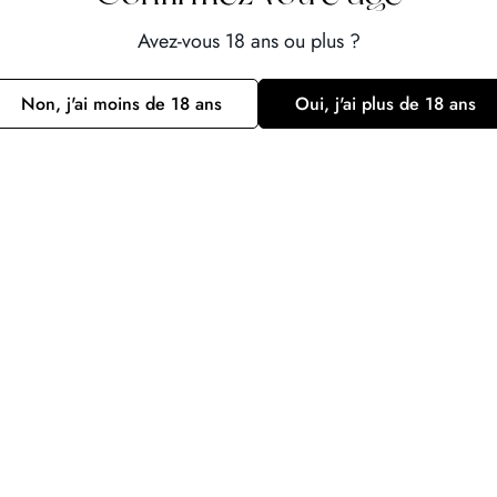
eurs prix respectifs sont mis à disposition de l’acheteur sur les sites
Avez-vous 18 ans ou plus ?
ent, de livraison et d’exécution du contrat. Le Vendeur s’engage à
e Client. Ces informations contractuelles sont présentées en détai
Non, j'ai moins de 18 ans
Oui, j'ai plus de 18 ans
lors de la validation de la commande. Les parties conviennent que les 
re des Produits ainsi que leurs prix est précisée sur les pages de ve
inue ou périodique de produits ou services. Sauf conditions particul
ommande (ou la personne titulaire de l’adresse email communiqué)
échange les produits défectueux ou ne correspondant pas à la co
le Vendeur par email ou lettre simple.
 - CLAUSE DE RESERVE DE
its demeurent la propriété de la Société jusqu’au complet paiemen