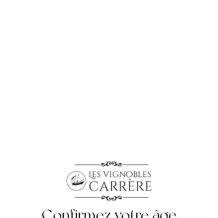
cas échéant également, les frais de livraison.
- CONCLUSION DU CONTR
aque Produit ou Service offert à la vente par le Vendeur pour pouvo
istiques essentielles du Produit ; – Choix du Produit, le cas échéan
sentes Conditions Générales de Vente. – Vérification des éléments 
t des produits. – Livraison des produits. Le Client recevra alors co
 la confirmant. Il recevra un exemplaire .pdf des présentes condi
fins de bonne réalisation de la commande, le Client s’engage à four
commande, par exemple pour toute demande anormale, réalisée de mau
CLE 5 - PRODUITS ET SER
Confirmez votre âge