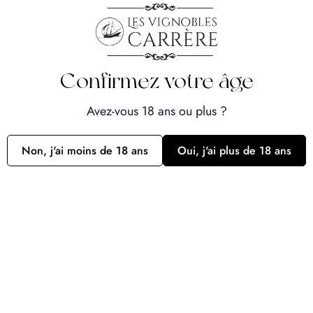
pourront faire l’objet d’une communication sur demande
expresse et motivée des autorités judiciaires.
Des cookies peuvent être installés pour accéder à des
fonctionnalités spécifiques du Site et l’Éditeur garantit qu’ils
Confirmez votre âge
ne peuvent avoir d’autre utilisation.
Avez-vous 18 ans ou plus ?
Les informations obtenues pourront être utilisées à des fins de
démarchage commercial par l’Éditeur ou ses partenaires.
Non, j'ai moins de 18 ans
Oui, j'ai plus de 18 ans
Pour refuser de recevoir ces informations il convient
d’adresser un mail à l’adresse suivante :
contact@vignobles-
carrere.com
Le Site peut collecter automatiquement des informations
standards telles que l’adresse IP du terminal servant à se
connecter, le type de navigateur, le système d’exploitation, les
temps d’accès, etc.
Toutes les informations collectées indirectement ne seront